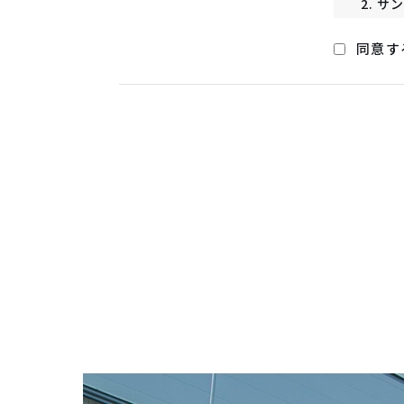
2. 
いただ
同意す
3. 
備、従
な措置
4. 
は提携
その場
適切な