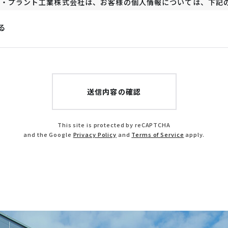
サン・プラント工業株式会社は、お客様の個人情報については、下
きます。
る
お申込等のご本人の特定。
ご請求のあった資料をお届け、必要なご案内状、ご挨拶状をお届け
その他当社サービスを提供するため。
電話・電子メール・郵送等各種媒体によりサービスに関する販売推
を行うため。
サン・プラント工業株式会社は、お客様の個人情報を適正に取り扱
This site is protected by reCAPTCHA
業員の教育、並びに個人情報への不正アクセスや個人情報の紛失
and the Google
Privacy Policy
and
Terms of Service
apply.
を行い、またその見直しを継続して図ることにより、個人情報の
サン・プラント工業株式会社は、お客様の個人情報については、上
先に委託する場合がございます。
合は、個人情報の保護が十分に図られている企業を選定し、個人
処置を実施いたします。なお、法令等に基づき、裁判所・警察機