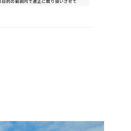
記の目的の範囲内で適正に取り扱いさせて
するため。
奨・アンケート調査及び、景品等の送付
うため、社内規定及び社内管理体制の整
、破壊、改ざん及び漏洩防止に関する適切
保護に努めてまいります。
記利用目的を達成するため、業務委託先又
情報保護の契約を締結する等、必要かつ
関等の公的機関から開示の要請があった場