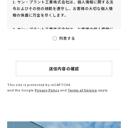
1. サン・プラント工業株式会社は、個人情報に関する法
令およびその他の規範を遵守し、お客様の大切な個人情
報の保護に万全を尽くします。
2. サン・プラント工業株式会社は、お客様の個人情報に
ついては、下記の目的の範囲内で適正に取り扱いさせて
同意する
いただきます。
お申込等のご本人の特定。
ご請求のあった資料をお届け、必要なご案内状、
ご挨拶状をお届けするため。
その他当社サービスを提供するため。
電話・電子メール・郵送等各種媒体によりサービ
This site is protected by reCAPTCHA
and the Google
Privacy Policy
and
Terms of Service
apply.
スに関する販売推奨・アンケート調査及び、景品
等の送付を行うため。
3. サン・プラント工業株式会社は、お客様の個人情報を
適正に取り扱うため、社内規定及び社内管理体制の整
備、従業員の教育、並びに個人情報への不正アクセスや