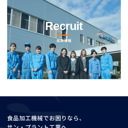
個人情報の紛失、破壊、改ざん及び漏洩防止に関する適
切な措置を行い、またその見直しを継続して図ることに
より、個人情報の保護に努めてまいります。
Recruit
4. サン・プラント工業株式会社は、お客様の個人情報に
ついては、上記利用目的を達成するため、業務委託先又
採用情報
は提携先に委託する場合がございます。
その場合は、個人情報の保護が十分に図られている企業
を選定し、個人情報保護の契約を締結する等、必要かつ
適切な処置を実施いたします。なお、法令等に基づき、
裁判所・警察機関等の公的機関から開示の要請があった
場合については、当該公的機関に提供することがござい
ます。
食品加工機械でお困りなら、
サン・プラント工業へ